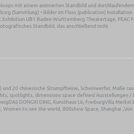
eoloops mit einem animierten Standbild und durchlaufende
g (Sammlung) • Bilder im Fluss (publication) Installation 
xt.Exhibition UB1 Baden-Württemberg Theatertage, PEAC Frei
 fotografisches Standbild, das anschließend nicht
os) und 20 chinesische Strumpfbeine, Scheinwerfer, Maße r
ghts, spotlights, dimensions space defined Ausstellungen /
igDAS DONGXI DING, Kunsthaus L6, FreiburgVilla Merkel E
, Women to see the world, 800show Space, Shanghai „Von 