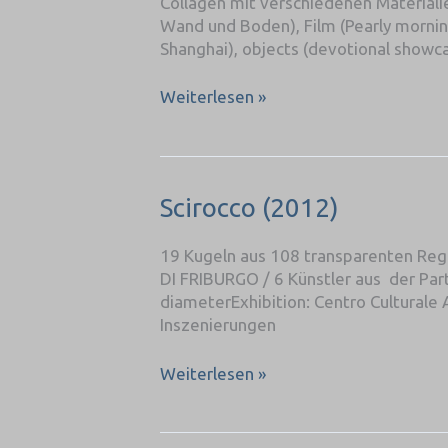
Collagen mit verschiedenen Materiali
Pinloops
Wand und Boden), Film (Pearly mornin
(2014)
Shanghai), objects (devotional showc
Weiterlesen »
Scirocco
Scirocco (2012)
(2012)
19 Kugeln aus 108 transparenten Rege
DI FRIBURGO / 6 Künstler aus der Par
diameterExhibition: Centro Culturale A
Inszenierungen
Weiterlesen »