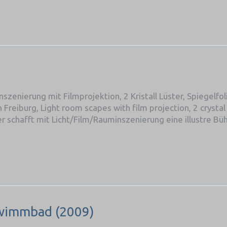
zenierung mit Filmprojektion, 2 Kristall Lüster, Spiegelfoli
eiburg, Light room scapes with film projection, 2 crystal ch
lmer schafft mit Licht/Film/Rauminszenierung eine illustre Bü
wimmbad (2009)