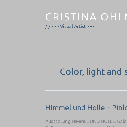
Zum
Inhalt
CRISTINA OH
springen
/ / - - - Visual Artist - - -
Color, light and
Himmel
Himmel und Hölle – Pinl
und
Hölle
Ausstellung HIMMEL UND HÖLLE, Galeri
–