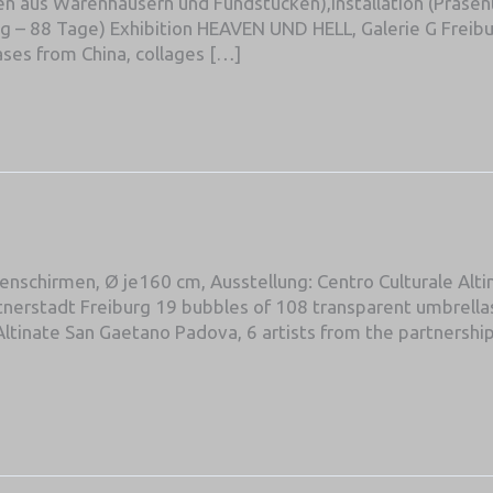
en aus Warenhäusern und Fundstücken),Installation (Präsent
g – 88 Tage) Exhibition HEAVEN UND HELL, Galerie G Freibu
ases from China, collages […]
nschirmen, Ø je160 cm, Ausstellung: Centro Culturale Alti
tnerstadt Freiburg 19 bubbles of 108 transparent umbrell
ltinate San Gaetano Padova, 6 artists from the partnership c