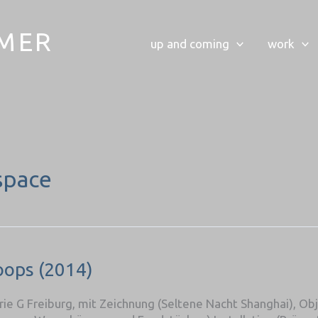
LMER
up and coming
work
 space
oops (2014)
e G Freiburg, mit Zeichnung (Seltene Nacht Shanghai), Obj