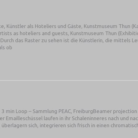
, Künstler als Hoteliers und Gäste, Kunstmuseum Thun (Ka
tists as hoteliers and guests, Kunstmuseum Thun (Exhibiti
Durch das Raster zu sehen ist die Künstlerin, die mittels L
als ob
, 3 min Loop – Sammlung PEAC, FreiburgBeamer projection 
er Emailleschüssel laufen in ihr Schaleninneres nach und na
 überlagern sich, integrieren sich frisch in einen chromatisc