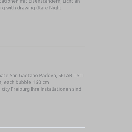
ationen mit Eisenständern, Licht an
rg with drawing (Rare Night
nate San Gaetano Padova, SEI ARTISTI
as, each bubble 160 cm
ity Freiburg Ihre Installationen sind