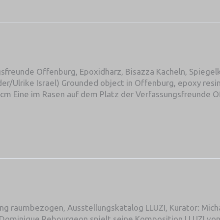
sfreunde Offenburg, Epoxidharz, Bisazza Kacheln, Spiegel
/Ulrike Israel) Grounded object in Offenburg, epoxy resin, B
40 cm Eine im Rasen auf dem Platz der Verfassungsfreunde 
ung raumbezogen, Ausstellungskatalog LLUZI, Kurator: Mich
ominique Rebourgeon spielt seine Komposition LLUZI von