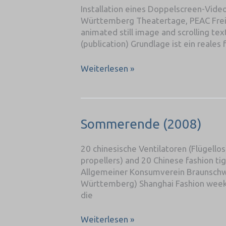
Schwimmbad
Installation eines Doppelscreen-Vid
(2009)
Württemberg Theatertage, PEAC Freibur
animated still image and scrolling te
(publication) Grundlage ist ein reales
Weiterlesen »
Sommerende
Sommerende (2008)
(2008)
20 chinesische Ventilatoren (Flügell
propellers) and 20 Chinese fashion ti
Allgemeiner Konsumverein Braunschwe
Württemberg) Shanghai Fashion week
die
Weiterlesen »