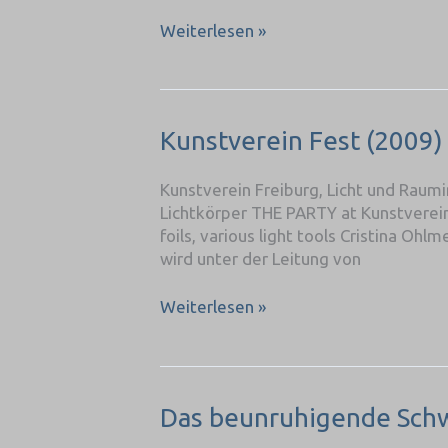
Weiterlesen »
Kunstverein
Kunstverein Fest (2009)
Fest
(2009)
Kunstverein Freiburg, Licht und Raumins
Lichtkörper THE PARTY at Kunstverein Fr
foils, various light tools Cristina Oh
wird unter der Leitung von
Weiterlesen »
Das
Das beunruhigende Sch
beunruhigende