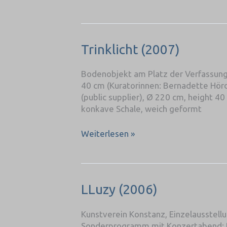
Trinklicht
Trinklicht (2007)
(2007)
Bodenobjekt am Platz der Verfassung
40 cm (Kuratorinnen: Bernadette Hörder
(public supplier), Ø 220 cm, height 
konkave Schale, weich geformt
Weiterlesen »
LLuzy
LLuzy (2006)
(2006)
Kunstverein Konstanz, Einzelausstell
Sonderprogramm mit Konzertabend: D