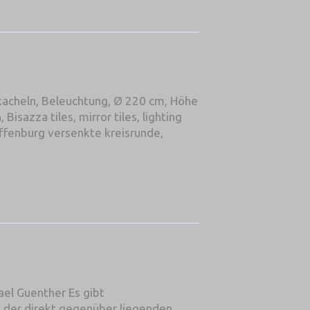
kacheln, Beleuchtung, Ø 220 cm, Höhe
isazza tiles, mirror tiles, lighting
Offenburg versenkte kreisrunde,
ael Guenther Es gibt
 der direkt gegenüber liegenden