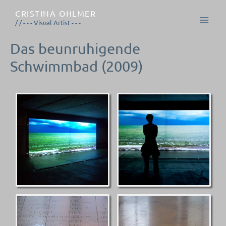
Zum
CRISTINA OHLMER
Inhalt
/ / - - - Visual Artist - - -
springen
Das beunruhigende
Schwimmbad (2009)