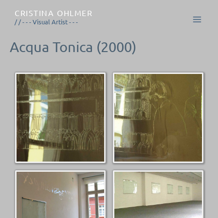
Zum
CRISTINA OHLMER
Inhalt
/ / - - - Visual Artist - - -
springen
Acqua Tonica (2000)