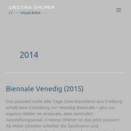
Zum
CRISTINA OHLMER
Inhalt
/ / - - - Visual Artist - - -
springen
2014
Biennale
Biennale Venedig (2015)
Venedig
(2015)
Das passiert nicht alle Tage: Eine Künstlerin aus Freiburg
erhält eine Einladung zur Venedig-Biennale – plus ein
eigenes Atelier im Arsenale, dem zentralen
Ausstellungsareal. Cristina Ohlmer ist das jetzt passiert.
Ab Mitte Oktober arbeitet die Zeichnerin und