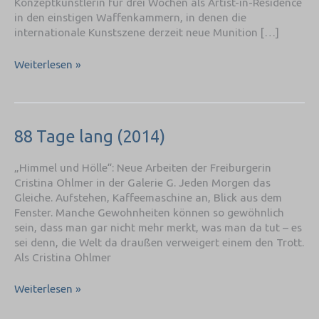
Konzeptkünstlerin für drei Wochen als Artist-in-Residence
in den einstigen Waffenkammern, in denen die
internationale Kunstszene derzeit neue Munition […]
Weiterlesen »
88
88 Tage lang (2014)
Tage
lang
„Himmel und Hölle“: Neue Arbeiten der Freiburgerin
(2014)
Cristina Ohlmer in der Galerie G. Jeden Morgen das
Gleiche. Aufstehen, Kaffeemaschine an, Blick aus dem
Fenster. Manche Gewohnheiten können so gewöhnlich
sein, dass man gar nicht mehr merkt, was man da tut – es
sei denn, die Welt da draußen verweigert einem den Trott.
Als Cristina Ohlmer
Weiterlesen »