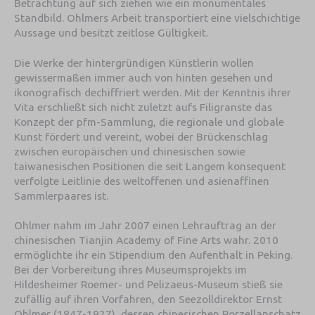
Betrachtung auf sich ziehen wie ein monumentales
Standbild. Ohlmers Arbeit transportiert eine vielschichtige
Aussage und besitzt zeitlose Gültigkeit.
Die Werke der hintergründigen Künstlerin wollen
gewissermaßen immer auch von hinten gesehen und
ikonografisch dechiffriert werden. Mit der Kenntnis ihrer
Vita erschließt sich nicht zuletzt aufs Filigranste das
Konzept der pfm-Sammlung, die regionale und globale
Kunst fördert und vereint, wobei der Brückenschlag
zwischen europäischen und chinesischen sowie
taiwanesischen Positionen die seit Langem konsequent
verfolgte Leitlinie des weltoffenen und asienaffinen
Sammlerpaares ist.
Ohlmer nahm im Jahr 2007 einen Lehrauftrag an der
chinesischen Tianjin Academy of Fine Arts wahr. 2010
ermöglichte ihr ein Stipendium den Aufenthalt in Peking.
Bei der Vorbereitung ihres Museumsprojekts im
Hildesheimer Roemer- und Pelizaeus-Museum stieß sie
zufällig auf ihren Vorfahren, den Seezolldirektor Ernst
Ohlmer (1847-1927), dessen chinesischen Porzellanschatz