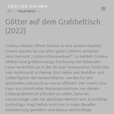
Zum
CRISTINA OHLMER
Inhalt
/ / - - - Visual Artist - - -
springen
Götter auf dem Grabbeltisch
(2022)
Cristina Ohlmer öffnet Fenster in eine andere Realität
Unsere Spezies ist von allen guten Göttern verlassen.
Jetzt herrscht „Götterschlussverkauf“. So betitelt Cristina
Ohlmer eine großformatige Zeichnung. Mit liebevoller
Ironie verdichtet sie in der All-over-Komposition Eindrücke
vom Antikmarkt in Peking: Dort teilen sich Buddha- und
Götterfiguren die Verkaufsfläche, werden für den
spirituellen Gebrauch zu Hause offeriert. Wer meint, eine
Figur aus industrieller Massenproduktion von diesem
Göttergrabbeltisch pflücken zu sollen, kann ein
Souvenirjäger oder ein gläubiger Mensch sein: Eine billige
Gottesfigur mag freilich nicht nur in Asien dieselbe
Anerkennung genießen und ebenso ehrfürchtige