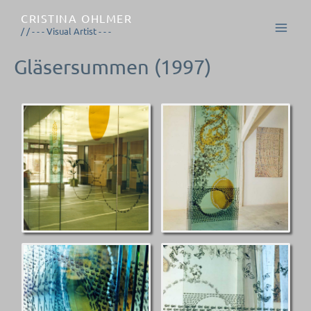
Zum
CRISTINA OHLMER
Inhalt
/ / - - - Visual Artist - - -
springen
Gläsersummen (1997)